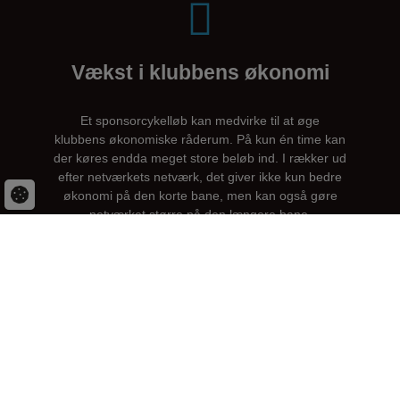
Vækst i klubbens økonomi
Et sponsorcykelløb kan medvirke til at øge
klubbens økonomiske råderum. På kun én time kan
der køres endda meget store beløb ind. I rækker ud
efter netværkets netværk, det giver ikke kun bedre
økonomi på den korte bane, men kan også gøre
netværket større på den længere bane.
Styrk og dyrk sammenholdet