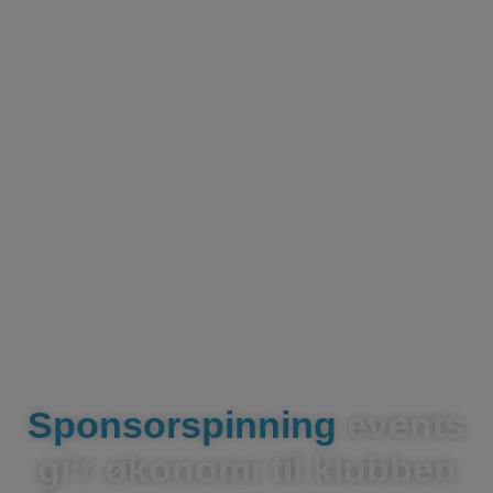
Sponsorspinning
events
gi’r økonomi til klubben