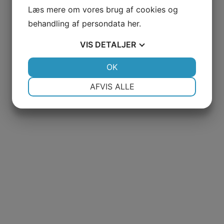
Læs mere om vores brug af cookies og
behandling af persondata
her
.
VIS
DETALJER
JA
NEJ
OK
JA
NEJ
NØDVENDIGE
PRÆFERENCER
AFVIS ALLE
JA
NEJ
JA
NEJ
MARKETING
STATISTIK